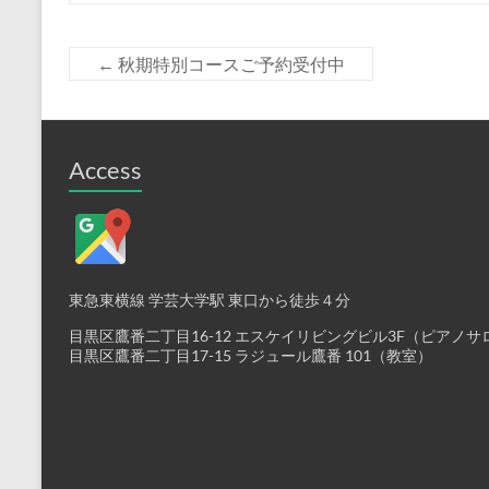
←
秋期特別コースご予約受付中
Access
東急東横線 学芸大学駅 東口から徒歩４分
目黒区鷹番二丁目16-12 エスケイリビングビル3F（ピアノサ
目黒区鷹番二丁目17-15 ラジュール鷹番 101（教室）