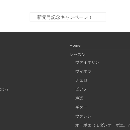
新元号記念キャンペーン！
→
Home
レッスン
ヴァイオリン
ヴィオラ
チェロ
ピアノ
ロン）
声楽
ギター
ウクレレ
オーボエ（モダンオーボエ、