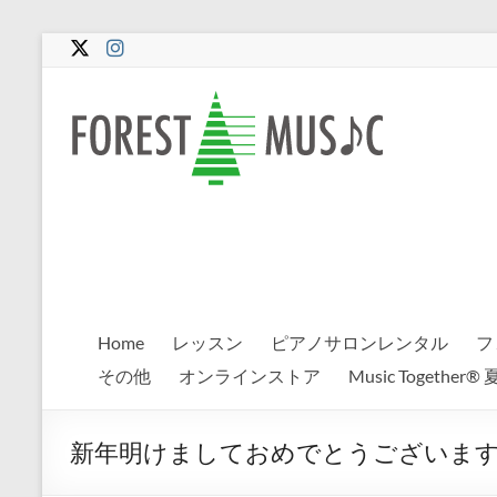
コ
ン
テ
Forest
ン
ツ
Music
へ
ス
キ
ッ
プ
Home
レッスン
ピアノサロンレンタル
フ
その他
オンラインストア
Music Togeth
新年明けましておめでとうございます