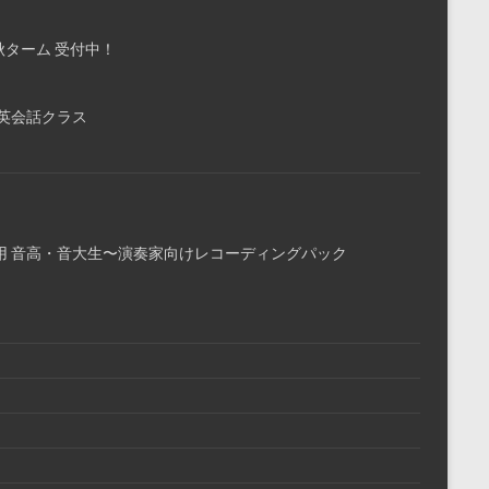
ム・秋ターム 受付中！
英会話クラス
用 音高・音大生〜演奏家向けレコーディングパック
て