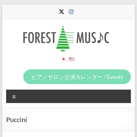
コ
ン
テ
ン
ツ
へ
ス
キ
ッ
Forest
プ
Music
ピアノサロン公演カレンダー / Events
メ
ニ
ュ
ー
Puccini