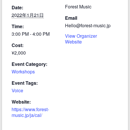
Forest Music
Date:
2022年1月21日
Email
Hello@forest-music.jp
Time:
3:00 PM - 4:00 PM
View Organizer
Website
Cost:
¥2,000
Event Category:
Workshops
Event Tags:
Voice
Website:
https://www.forest-
music.jp/ja/cal/