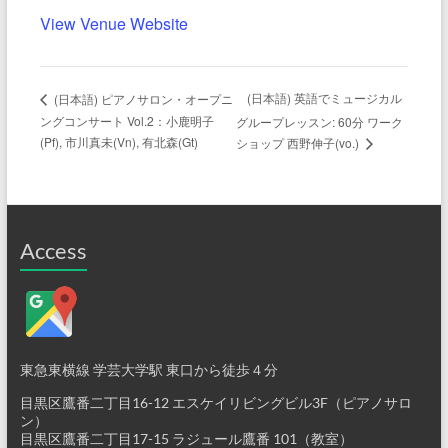
View Venue Website
(日本語) 英語でミュージカル
(日本語) ピアノサロン・オープニ
ングコンサート Vol.2：小鹿明子
グループレッスン: 60分 ワーク
(Pf), 市川真未(Vn), 有北森(Gt)
ショップ 西野伸子(vo.)
Access
東急東横線 学芸大学駅 東口から徒歩４分
目黒区鷹番二丁目16-12 エスケイリビングビル3F（ピアノサロ
ン）
目黒区鷹番二丁目17-15 ラジュール鷹番 101（教室）